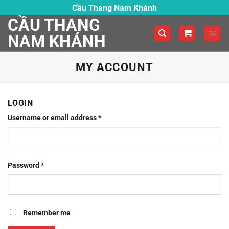
Skip
Cầu Thang Nam Khánh
to
CẦU THANG
content
NAM KHÁNH
MY ACCOUNT
LOGIN
Required
Username or email address
*
Required
Password
*
Remember me