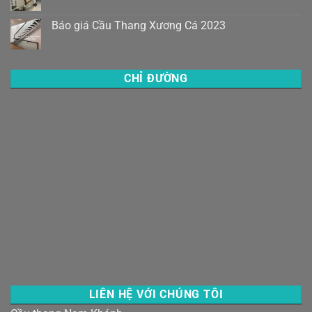
Báo giá Cầu Thang Xương Cá 2023
CHỈ ĐƯỜNG
LIÊN HỆ VỚI CHÚNG TÔI