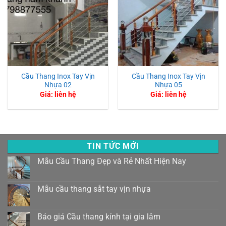
Cầu Thang Inox Tay Vịn
Cầu Thang Inox Tay Vịn
Nhựa 02
Nhựa 05
Giá: liên hệ
Giá: liên hệ
TIN TỨC MỚI
Mẫu Cầu Thang Đẹp và Rẻ Nhất Hiện Nay
Mẫu cầu thang sắt tay vịn nhựa
Báo giá Cầu thang kính tại gia lâm