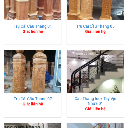
Trụ Cái Cầu Thang 01
Trụ Cái Cầu Thang 05
Giá: liên hệ
Giá: liên hệ
Cầu Thang Inox Tay Vịn
Trụ Cái Cầu Thang 07
Nhựa 01
Giá: liên hệ
Giá: liên hệ