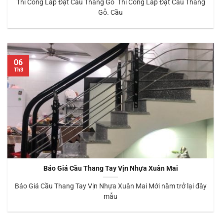
Thi Công Lắp Đặt Cầu Thang Gỗ Thi Công Lắp Đặt Cầu Thang
Gỗ. Cầu
06
Th3
Báo Giá Cầu Thang Tay Vịn Nhựa Xuân Mai
Báo Giá Cầu Thang Tay Vịn Nhựa Xuân Mai Mới năm trở lại đây
mẫu