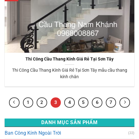
Thi Công Cầu Thang Kính Giá Rẻ Tại Sơn Tây
Thi Công Cầu Thang Kính Giá Rẻ Tại Sơn Tây mẫu cầu thang
kính chân
1
2
3
4
5
6
7
DANH MỤC SẢN PHẨM
Ban Công Kính Ngoài Trời
(22)