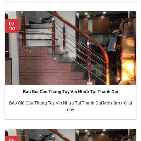
07
Th3
Báo Giá Cầu Thang Tay Vịn Nhựa Tại Thanh Oai
Báo Giá Cầu Thang Tay Vịn Nhựa Tại Thanh Oai Mới năm trở lại
đây
06