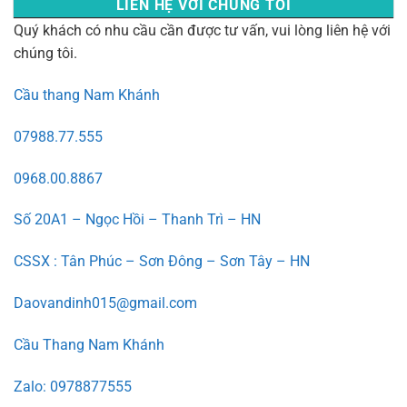
LIÊN HỆ VỚI CHÚNG TÔI
Quý khách có nhu cầu cần được tư vấn, vui lòng liên hệ với
chúng tôi.
Cầu thang Nam Khánh
07988.77.555
0968.00.8867
Số 20A1 – Ngọc Hồi – Thanh Trì – HN
CSSX : Tân Phúc – Sơn Đông – Sơn Tây – HN
Daovandinh015@gmail.com
Cầu Thang Nam Khánh
Zalo: 0978877555