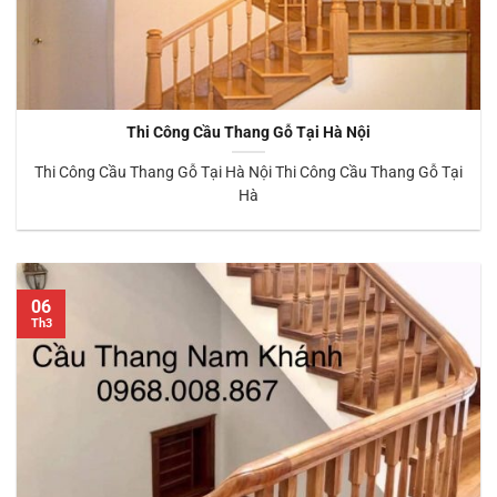
Thi Công Cầu Thang Gỗ Tại Hà Nội
Thi Công Cầu Thang Gỗ Tại Hà Nội Thi Công Cầu Thang Gỗ Tại
Hà
06
Th3