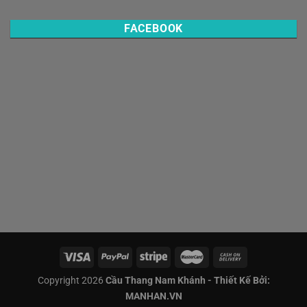
FACEBOOK
Copyright 2026
Cầu Thang Nam Khánh - Thiết Kế Bởi:
MANHAN.VN