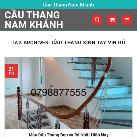
Skip
Cầu Thang Nam Khánh
to
CẦU THANG
content
NAM KHÁNH
TAG ARCHIVES:
CẦU THANG KÍNH TAY VỊN GỖ
21
Th4
Mẫu Cầu Thang Đẹp và Rẻ Nhất Hiện Nay