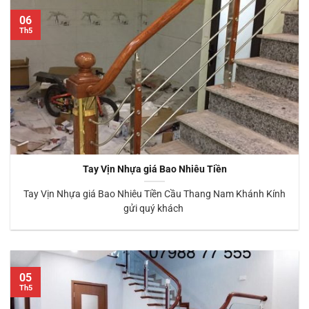
06
Th5
Tay Vịn Nhựa giá Bao Nhiêu Tiền
Tay Vịn Nhựa giá Bao Nhiêu Tiền Cầu Thang Nam Khánh Kính
gửi quý khách
05
Th5