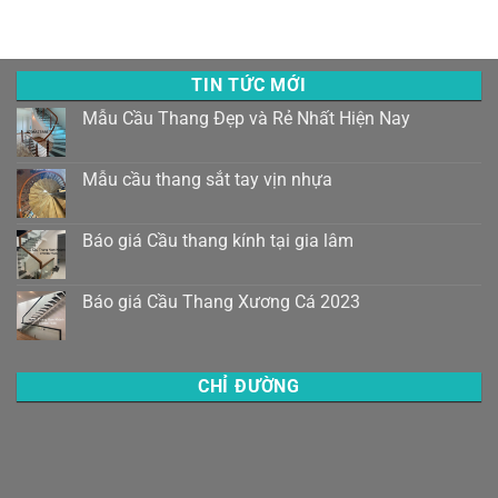
TIN TỨC MỚI
Mẫu Cầu Thang Đẹp và Rẻ Nhất Hiện Nay
Mẫu cầu thang sắt tay vịn nhựa
Báo giá Cầu thang kính tại gia lâm
Báo giá Cầu Thang Xương Cá 2023
CHỈ ĐƯỜNG