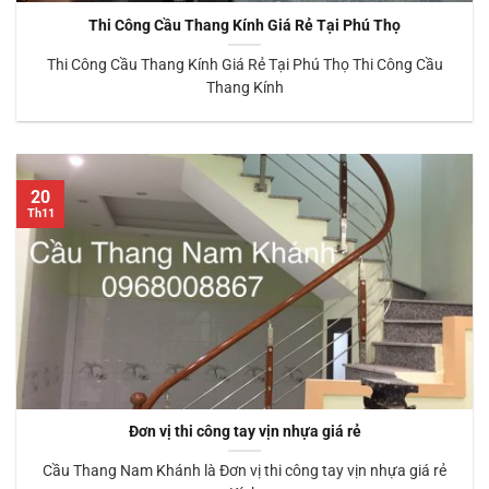
Thi Công Cầu Thang Kính Giá Rẻ Tại Phú Thọ
Thi Công Cầu Thang Kính Giá Rẻ Tại Phú Thọ Thi Công Cầu
Thang Kính
20
Th11
Đơn vị thi công tay vịn nhựa giá rẻ
Cầu Thang Nam Khánh là Đơn vị thi công tay vịn nhựa giá rẻ