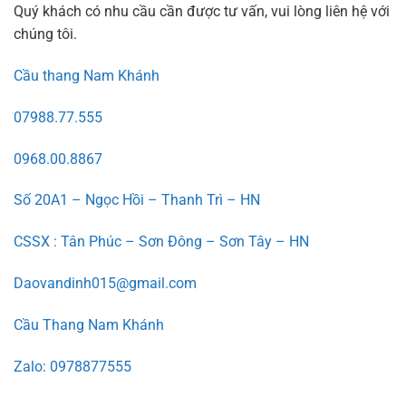
Quý khách có nhu cầu cần được tư vấn, vui lòng liên hệ với
chúng tôi.
Cầu thang Nam Khánh
07988.77.555
0968.00.8867
Số 20A1 – Ngọc Hồi – Thanh Trì – HN
CSSX : Tân Phúc – Sơn Đông – Sơn Tây – HN
Daovandinh015@gmail.com
Cầu Thang Nam Khánh
Zalo: 0978877555