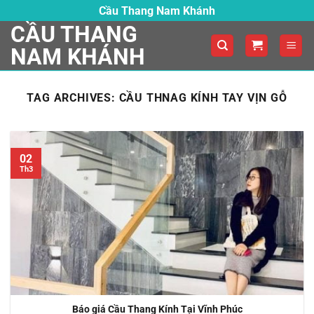
Skip
Cầu Thang Nam Khánh
to
CẦU THANG
content
NAM KHÁNH
TAG ARCHIVES:
CẦU THNAG KÍNH TAY VỊN GỖ
02
Th3
Báo giá Cầu Thang Kính Tại Vĩnh Phúc