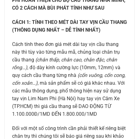
PHÍ HOÀN THIỆN CHO BỘ CẦU THANG NHÀ MÌNH,
CÓ 2 CÁCH MÀ BÙI PHÁT TÍNH NHƯ SAU
CÁCH 1: TÍNH THEO MÉT DÀI TAY VỊN CẦU THANG
(THÔNG DỤNG NHẤT – DỄ TÍNH NHẤT)
Cách tính theo đơn giá mét dài tay vịn cầu thang
này thì tùy vào từng mẫu mã, chủng loại chân trụ
cầu thang
(chân thấp, chân cao, chân đặc, chân
rỗng…)
, độ dày kính cường lực (10mm, 12mm) và
quy cách cầu thang từng nhà
(cốn vuông, cốn cong,
cốn xoắn…)
, mà sản phẩm sẽ có giá khác nhau. Với
các mẫu thông dụng, phổ thông hiện nay sử dụng
tay vịn Lim Nam Phi (Hà Nội) hay tay vịn Căm Xe
(TP.HCM) thì giá cầu thang sẽ DAO ĐỘNG TỪ
1.100.000Đ/1MD ĐẾN 1.800.000/1MD
Đối với một số công trình cần phải thiết kế riêng biệt
chân trụ thì chúng tôi sẽ báo giá riêng sau khi khảo