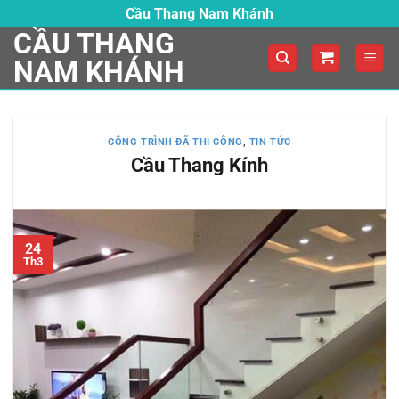
Skip
Cầu Thang Nam Khánh
to
CẦU THANG
content
NAM KHÁNH
CÔNG TRÌNH ĐÃ THI CÔNG
,
TIN TỨC
Cầu Thang Kính
24
Th3