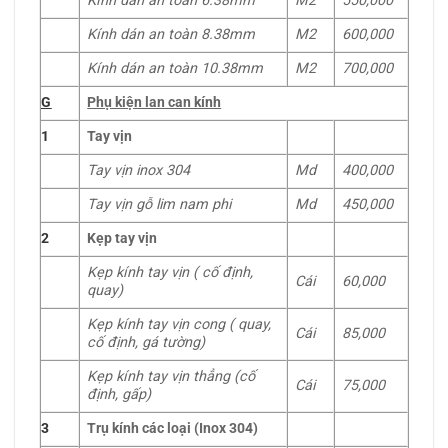
Kính dán an toàn 6.38mm
M2
550,000
Kính dán an toàn 8.38mm
M2
600,000
Kính dán an toàn 10.38mm
M2
700,000
G
Phụ kiện lan can kính
1
Tay vịn
Tay vịn inox 304
Md
400,000
Tay vịn gỗ lim nam phi
Md
450,000
2
Kẹp tay vịn
Kẹp kính tay vịn ( cố định,
Cái
60,000
quay)
Kẹp kính tay vịn cong ( quay,
Cái
85,000
cố định, gá tường)
Kẹp kính tay vịn thẳng (cố
Cái
75,000
định, gấp)
3
Trụ kính các loại (Inox 304)