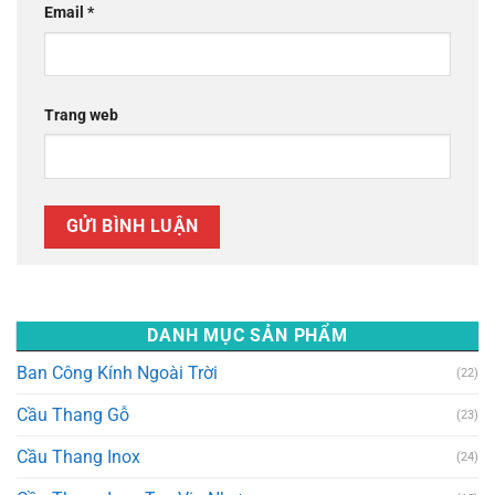
Email
*
Trang web
DANH MỤC SẢN PHẨM
Ban Công Kính Ngoài Trời
(22)
Cầu Thang Gỗ
(23)
Cầu Thang Inox
(24)