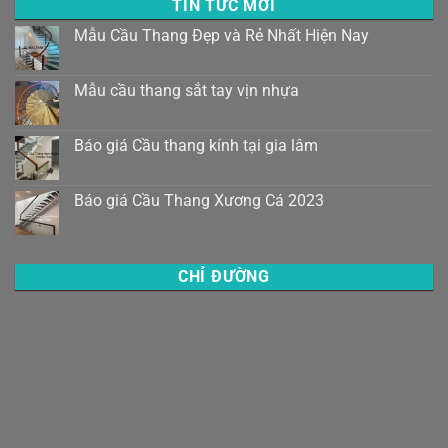
TIN TỨC MỚI
Mẫu Cầu Thang Đẹp và Rẻ Nhất Hiện Nay
Mẫu cầu thang sắt tay vịn nhựa
Báo giá Cầu thang kính tại gia lâm
Báo giá Cầu Thang Xương Cá 2023
CHỈ ĐƯỜNG