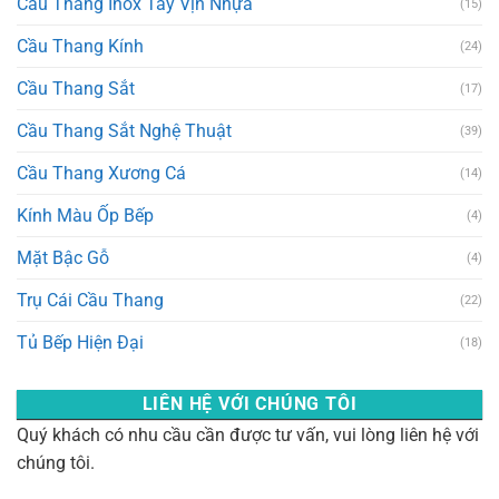
Cầu Thang Inox Tay Vịn Nhựa
(15)
Cầu Thang Kính
(24)
Cầu Thang Sắt
(17)
Cầu Thang Sắt Nghệ Thuật
(39)
Cầu Thang Xương Cá
(14)
Kính Màu Ốp Bếp
(4)
Mặt Bậc Gỗ
(4)
Trụ Cái Cầu Thang
(22)
Tủ Bếp Hiện Đại
(18)
LIÊN HỆ VỚI CHÚNG TÔI
Quý khách có nhu cầu cần được tư vấn, vui lòng liên hệ với
chúng tôi.