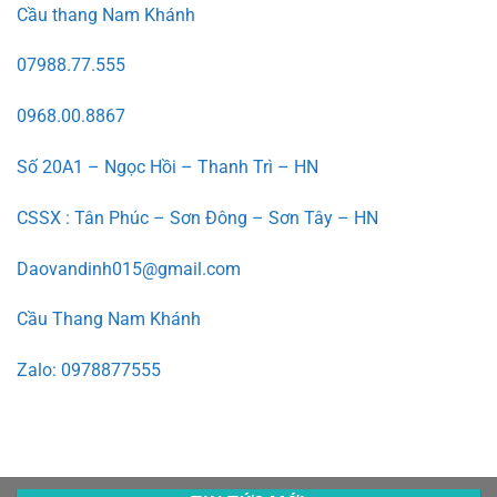
Cầu thang Nam Khánh
07988.77.555
0968.00.8867
Số 20A1 – Ngọc Hồi – Thanh Trì – HN
CSSX : Tân Phúc – Sơn Đông – Sơn Tây – HN
Daovandinh015@gmail.com
Cầu Thang Nam Khánh
Zalo: 0978877555