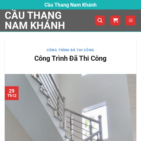
Skip
Cầu Thang Nam Khánh
to
CẦU THANG
content
NAM KHÁNH
CÔNG TRÌNH ĐÃ THI CÔNG
Công Trình Đã Thi Công
29
Th12