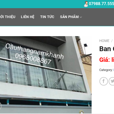
07988.77.55
IỚI THIỆU
LIÊN HỆ
TIN TỨC
SẢN PHẨM
HOME
/
Ban 
Giá: 
Category: