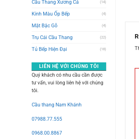
Cầu Thang Xương Cá
(14)
Kính Màu Ốp Bếp
(4)
Mặt Bậc Gỗ
(4)
R
Trụ Cái Cầu Thang
(22)
Th
Tủ Bếp Hiện Đại
(18)
LIÊN HỆ VỚI CHÚNG TÔI
Quý khách có nhu cầu cần được
tư vấn, vui lòng liên hệ với chúng
tôi.
Cầu thang Nam Khánh
07988.77.555
0968.00.8867