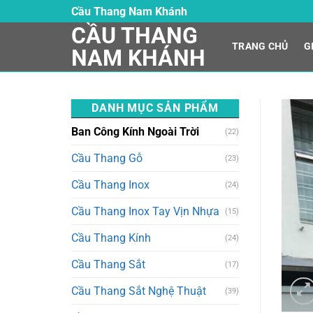
Skip
Cầu Thang Nam Khánh
to
CẦU THANG
content
TRANG CHỦ
G
NAM KHÁNH
DANH MỤC SẢN PHẨM
Ban Công Kính Ngoài Trời
(22)
Cầu Thang Gỗ
(23)
Cầu Thang Inox
(24)
Cầu Thang Inox Tay Vịn Nhựa
(15)
Cầu Thang Kính
(24)
Cầu Thang Sắt
(17)
Cầu Thang Sắt Nghệ Thuật
(39)