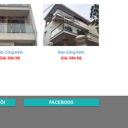
an Công Kính
Ban Công Kính
Ban 
Giá: liên hệ
Giá: liên hệ
Giá
TÔI
FACEBOOK