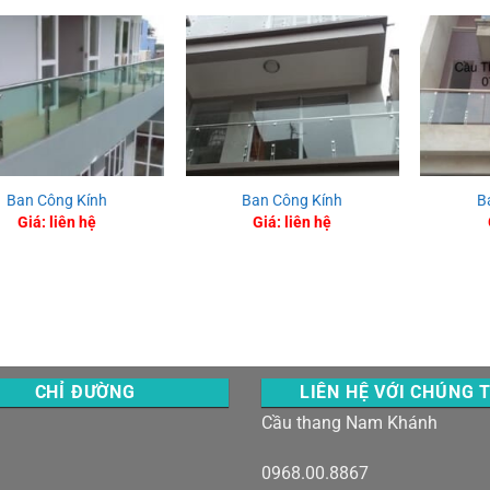
Ban Công Kính
Ban Công Kính
B
Giá: liên hệ
Giá: liên hệ
CHỈ ĐƯỜNG
LIÊN HỆ VỚI CHÚNG 
Cầu thang Nam Khánh
0968.00.8867