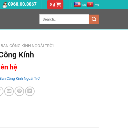
5
0968.00.8867
0
₫
EN
VN
Search
for:
BAN CÔNG KÍNH NGOÀI TRỜI
Công Kính
liên hệ
Ban Công Kính Ngoài Trời