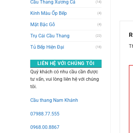
Cầu Thang Xương Cá
(14)
Kính Màu Ốp Bếp
(4)
Mặt Bậc Gỗ
(4)
R
Trụ Cái Cầu Thang
(22)
Th
Tủ Bếp Hiện Đại
(18)
LIÊN HỆ VỚI CHÚNG TÔI
Quý khách có nhu cầu cần được
tư vấn, vui lòng liên hệ với chúng
tôi.
Cầu thang Nam Khánh
07988.77.555
0968.00.8867