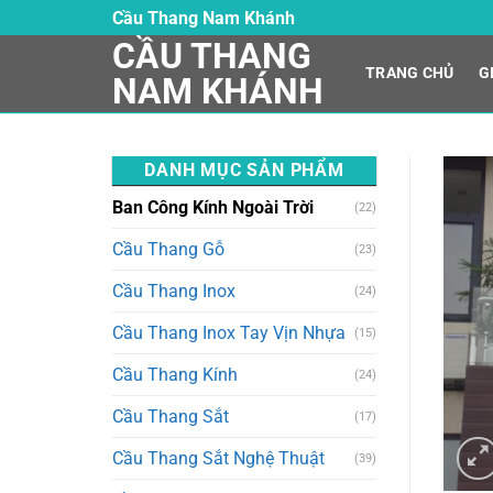
Skip
Cầu Thang Nam Khánh
to
CẦU THANG
content
TRANG CHỦ
G
NAM KHÁNH
DANH MỤC SẢN PHẨM
Ban Công Kính Ngoài Trời
(22)
Cầu Thang Gỗ
(23)
Cầu Thang Inox
(24)
Cầu Thang Inox Tay Vịn Nhựa
(15)
Cầu Thang Kính
(24)
Cầu Thang Sắt
(17)
Cầu Thang Sắt Nghệ Thuật
(39)