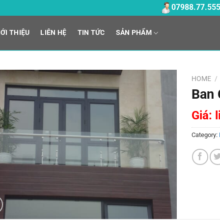
07988.77.55
IỚI THIỆU
LIÊN HỆ
TIN TỨC
SẢN PHẨM
HOME
/
Ban 
Giá: 
Category: