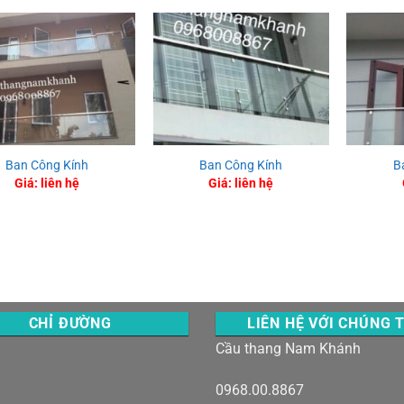
Ban Công Kính
Ban Công Kính
B
Giá: liên hệ
Giá: liên hệ
CHỈ ĐƯỜNG
LIÊN HỆ VỚI CHÚNG 
Cầu thang Nam Khánh
0968.00.8867