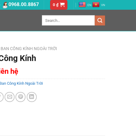
5
0968.00.8867
0
₫
EN
VN
Search
for:
BAN CÔNG KÍNH NGOÀI TRỜI
Công Kính
liên hệ
Ban Công Kính Ngoài Trời