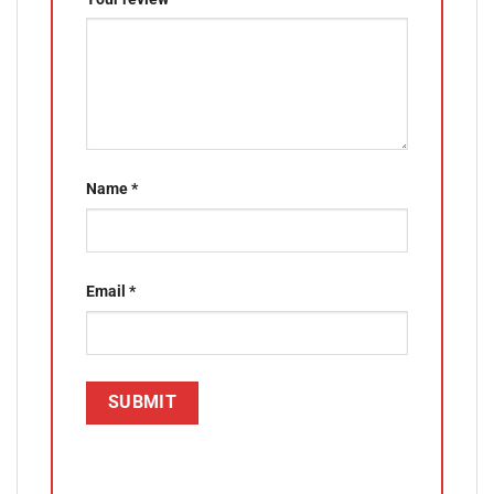
Name
*
Email
*