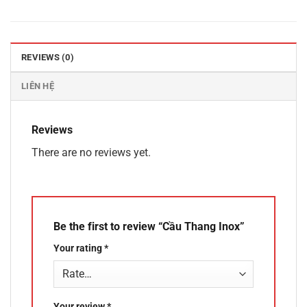
REVIEWS (0)
LIÊN HỆ
Reviews
There are no reviews yet.
Be the first to review “Cầu Thang Inox”
Your rating
*
Your review
*