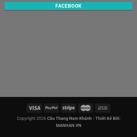
FACEBOOK
Copyright 2026
Cầu Thang Nam Khánh - Thiết Kế Bởi:
MANHAN.VN