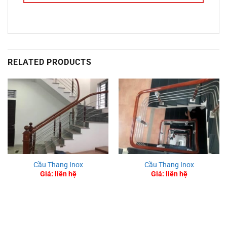
RELATED PRODUCTS
Cầu Thang Inox
Cầu Thang Inox
Giá: liên hệ
Giá: liên hệ