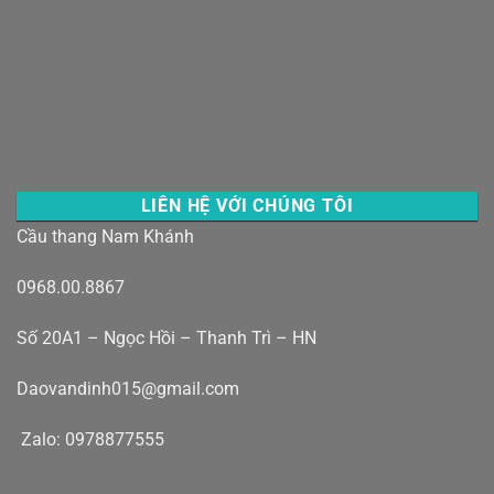
LIÊN HỆ VỚI CHÚNG TÔI
Cầu thang Nam Khánh
0968.00.8867
Số 20A1 – Ngọc Hồi – Thanh Trì – HN
Daovandinh015@gmail.com
Zalo: 0978877555