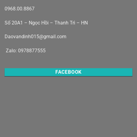
0968.00.8867
Số 20A1 – Ngọc Hồi – Thanh Trì – HN
Daovandinh015@gmail.com
Zalo: 0978877555
FACEBOOK