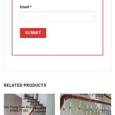
Email
*
RELATED PRODUCTS