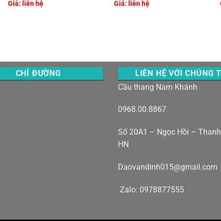
Giá: liên hệ
Giá: liên hệ
CHỈ ĐƯỜNG
LIÊN HỆ VỚI CHÚNG 
Cầu thang Nam Khánh
0968.00.8867
Số 20A1 – Ngọc Hồi – Thanh 
HN
Daovandinh015@gmail.com
Zalo: 0978877555