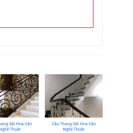
hang Sắt Hoa Văn
Cầu Thang Sắt Hoa Văn
Cầu Than
Nghệ Thuật
Nghệ Thuật
Ng