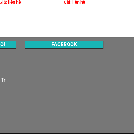
Giá: liên hệ
Giá: liên hệ
Giá
TÔI
FACEBOOK
Trì –