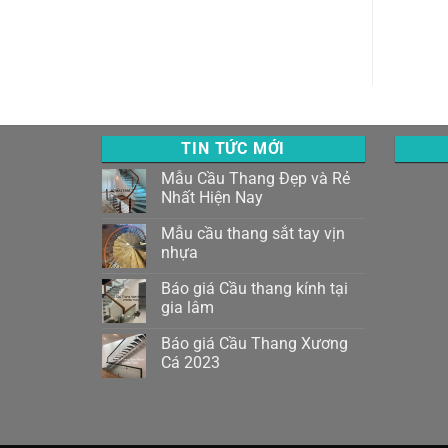
TIN TỨC MỚI
Mẫu Cầu Thang Đẹp và Rẻ
Nhất Hiện Nay
Mẫu cầu thang sắt tay vịn
nhựa
Báo giá Cầu thang kính tại
gia lâm
Báo giá Cầu Thang Xương
Cá 2023