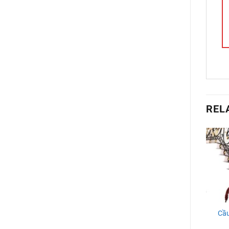
REL
Cầu