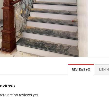
REVIEWS (0)
LIÊN H
eviews
ere are no reviews yet.