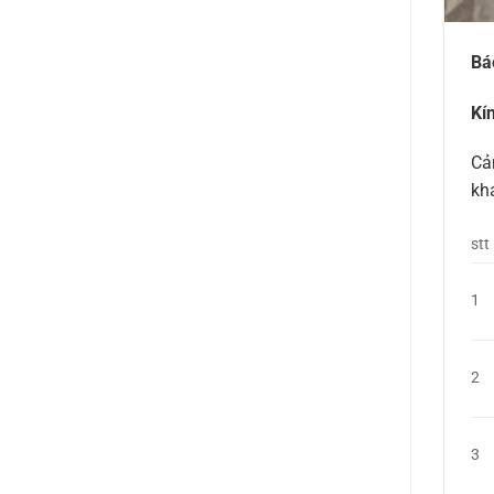
Bá
Kí
Cả
kh
stt
1
2
3