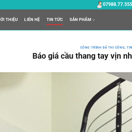
07988.77.55
IỚI THIỆU
LIÊN HỆ
TIN TỨC
SẢN PHẨM
CÔNG TRÌNH ĐÃ THI CÔNG
,
TI
Báo giá cầu thang tay vịn nh