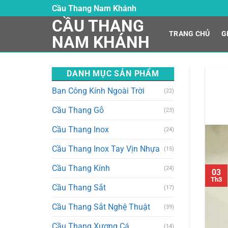
Skip
Cầu Thang Nam Khánh
to
CẦU THANG
content
TRANG CHỦ
G
NAM KHÁNH
DANH MỤC SẢN PHẨM
Ban Công Kính Ngoài Trời
(22)
Cầu Thang Gỗ
(23)
Cầu Thang Inox
(24)
Cầu Thang Inox Tay Vịn Nhựa
(15)
Cầu Thang Kính
(24)
03
Th3
Cầu Thang Sắt
(17)
Cầu Thang Sắt Nghệ Thuật
(39)
Cầu Thang Xương Cá
(14)