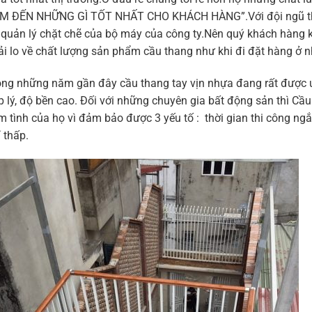
M ĐẾN NHỮNG GÌ TỐT NHẤT CHO KHÁCH HÀNG”.Với đội ngũ thợ 
 quản lý chặt chẽ của bộ máy của công ty.Nên quý khách hàng
ải lo về chất lượng sản phẩm cầu thang như khi đi đặt hàng ở nh
ong những năm gần đây cầu thang tay vịn nhựa đang rất được ư
p lý, độ bền cao. Đối với những chuyên gia bất động sản thì C
m tình của họ vì đảm bảo được 3 yếu tố : thời gian thi công ngắ
 thấp.