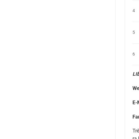
4
5
6
LI
We
E-
Fa
Tr
ra