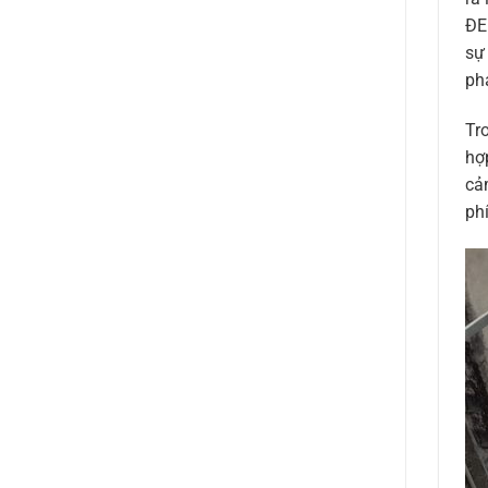
ĐE
sự
ph
Tr
hợ
cả
phí