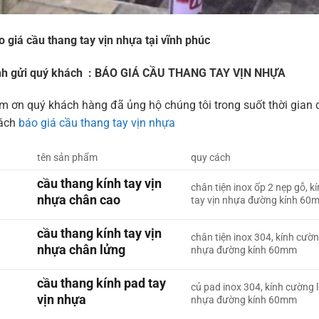
o giá cầu thang tay vịn nhựa tại vĩnh phúc
nh gửi quý khách : BÁO GIÁ CẦU THANG TAY VỊN NHỰA
m ơn quý khách hàng đã ủng hộ chúng tôi trong suốt thời gian q
ách
báo giá cầu thang tay vịn nhựa
tên sản phẩm
quy cách
cầu thang kính tay vịn
chân tiện inox ốp 2 nẹp gỗ, 
nhựa chân cao
tay vịn nhựa đường kính 60
cầu thang kính tay vịn
chân tiện inox 304, kính cườ
nhựa chân lửng
nhựa đường kính 60mm
cầu thang kính pad tay
củ pad inox 304, kính cường 
vịn nhựa
nhựa đường kính 60mm