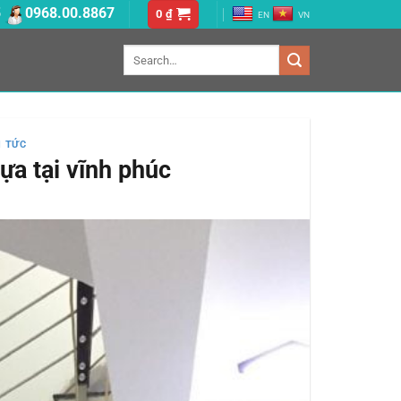
5
0968.00.8867
0
₫
EN
VN
Search
for:
N TỨC
ựa tại vĩnh phúc