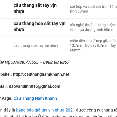
cầu thang sắt tay vịn
sắt hộp và suốt sắt tròn 16m
nhựa
kính 60mm
cầu thang hoa sắt tay vịn
sắt nghệ thuật quả dọ hoặc c
nhựa
vịn nhựa đường kính 60mm
chân tiện inox 2 nẹp gỗ, suố
cầu thang inox tay vịn nhựa
12,7mm. Độ dày 0,7mm. Tay 
60mm
ÊN HỆ :07988.77.555 – 0968.00.8867
bsite : http//:cauthangnamkhanh.net
Mail: daovandinh015@gmai.com
nPage:
Cầu Thang Nam Khánh
ên đây là
bảng báo giá tay vịn nhựa 2021
được công ty chúng tô
 là tốt nhất thị trường.Ở đâu rẻ chúng tôi rẻ hơn họ nhưng ch