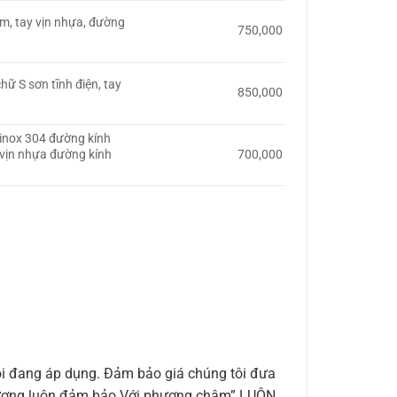
m, tay vịn nhựa, đường
750,000
hữ S sơn tĩnh điện, tay
850,000
t inox 304 đường kính
vịn nhựa đường kính
700,000
i đang áp dụng. Đảm bảo giá chúng tôi đưa
ất lượng luôn đảm bảo.Với phương châm” LUÔN