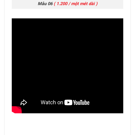
Mẫu 06
( 1.200 / một mét dài )