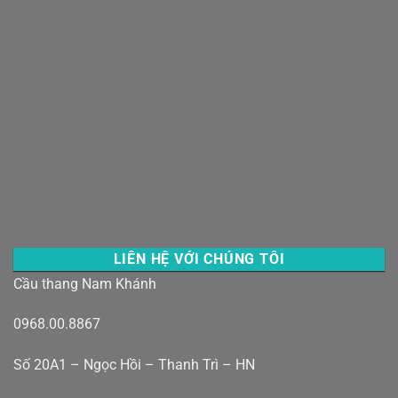
LIÊN HỆ VỚI CHÚNG TÔI
Cầu thang Nam Khánh
0968.00.8867
Số 20A1 – Ngọc Hồi – Thanh Trì – HN