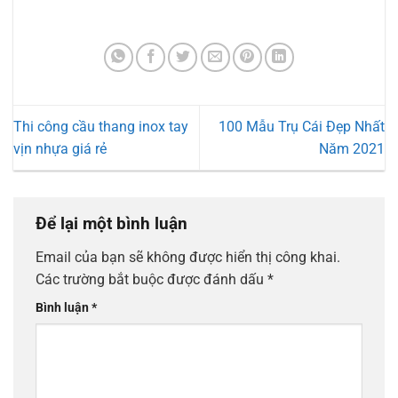
Thi công cầu thang inox tay
100 Mẫu Trụ Cái Đẹp Nhất
vịn nhựa giá rẻ
Năm 2021
Để lại một bình luận
Email của bạn sẽ không được hiển thị công khai.
Các trường bắt buộc được đánh dấu
*
Bình luận
*