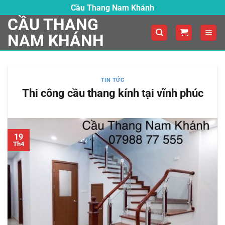
Skip
Cầu Thang Nam Khánh
to
CẦU THANG
content
NAM KHÁNH
TIN TỨC
Thi công cầu thang kính tại vĩnh phúc
19
Th4