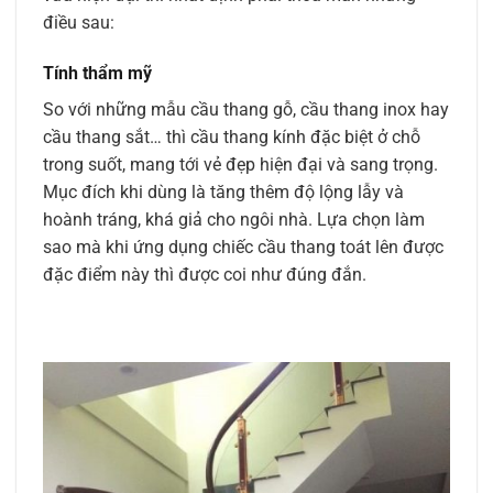
điều sau:
Tính thẩm mỹ
So với những mẫu cầu thang gỗ, cầu thang inox hay
cầu thang sắt… thì cầu thang kính đặc biệt ở chỗ
trong suốt, mang tới vẻ đẹp hiện đại và sang trọng.
Mục đích khi dùng là tăng thêm độ lộng lẫy và
hoành tráng, khá giả cho ngôi nhà. Lựa chọn làm
sao mà khi ứng dụng chiếc cầu thang toát lên được
đặc điểm này thì được coi như đúng đắn.