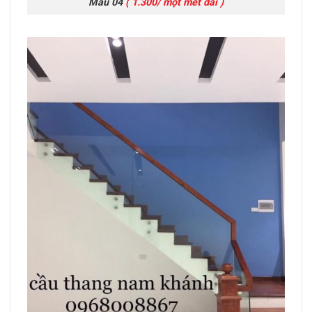
Mẫu 04
( 1.300/ một mét dài )