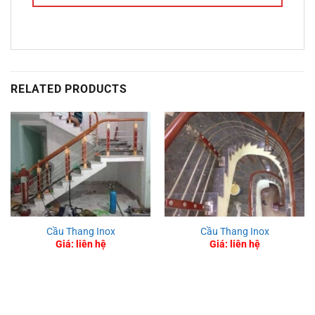
RELATED PRODUCTS
Cầu Thang Inox
Cầu Thang Inox
Giá: liên hệ
Giá: liên hệ