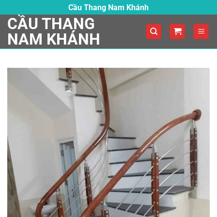
Skip
Cầu Thang Nam Khánh
to
CẦU THANG
content
NAM KHÁNH