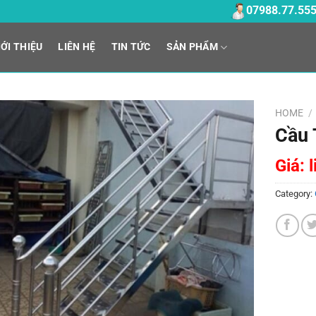
07988.77.55
IỚI THIỆU
LIÊN HỆ
TIN TỨC
SẢN PHẨM
HOME
/
Cầu 
Giá: 
Category: