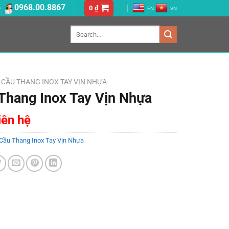
5
0968.00.8867
0
₫
EN
VN
Search
for:
CẦU THANG INOX TAY VỊN NHỰA
Thang Inox Tay Vịn Nhựa
liên hệ
Cầu Thang Inox Tay Vịn Nhựa