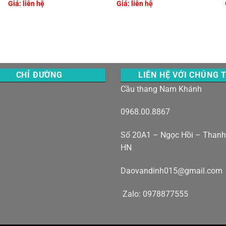
Giá: liên hệ
Giá: liên hệ
CHỈ ĐƯỜNG
LIÊN HỆ VỚI CHÚNG 
Cầu thang Nam Khánh
0968.00.8867
Số 20A1 – Ngọc Hồi – Thanh 
HN
Daovandinh015@gmail.com
Zalo: 0978877555