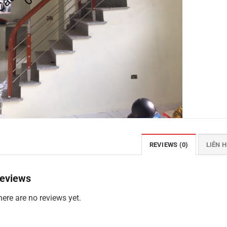
REVIEWS (0)
LIÊN H
eviews
ere are no reviews yet.