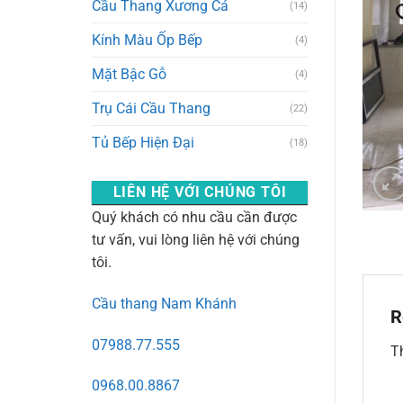
Cầu Thang Xương Cá
(14)
Kính Màu Ốp Bếp
(4)
Mặt Bậc Gỗ
(4)
Trụ Cái Cầu Thang
(22)
Tủ Bếp Hiện Đại
(18)
LIÊN HỆ VỚI CHÚNG TÔI
Quý khách có nhu cầu cần được
tư vấn, vui lòng liên hệ với chúng
tôi.
Cầu thang Nam Khánh
R
07988.77.555
Th
0968.00.8867