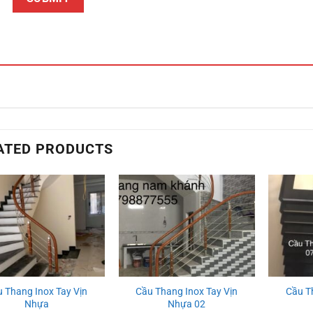
ATED PRODUCTS
 Thang Inox Tay Vịn
Cầu Thang Inox Tay Vịn
Cầu T
Nhựa
Nhựa 02