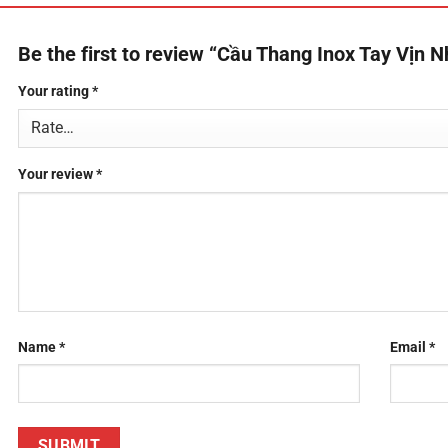
Be the first to review “Cầu Thang Inox Tay Vịn 
Your rating
*
Your review
*
Name
*
Email
*