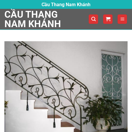
Skip
Cầu Thang Nam Khánh
to
CẦU THANG
content
NAM KHÁNH