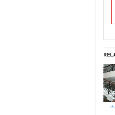
REL
Cầu