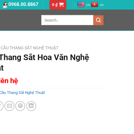
5
0968.00.8867
0
₫
EN
VN
Search
for:
CẦU THANG SẮT NGHỆ THUẬT
Thang Sắt Hoa Văn Nghệ
t
liên hệ
Cầu Thang Sắt Nghệ Thuật