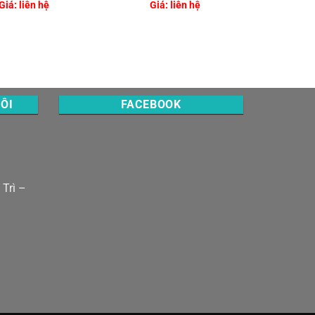
Giá: liên hệ
Giá: liên hệ
Giá
TÔI
FACEBOOK
Trì –