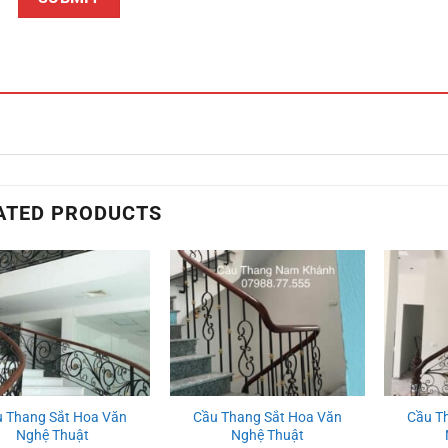
ATED PRODUCTS
 Thang Sắt Hoa Văn
Cầu Thang Sắt Hoa Văn
Cầu T
Nghệ Thuật
Nghệ Thuật