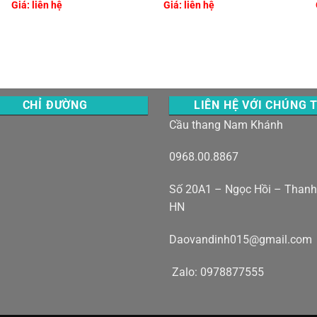
Giá: liên hệ
Giá: liên hệ
CHỈ ĐƯỜNG
LIÊN HỆ VỚI CHÚNG 
Cầu thang Nam Khánh
0968.00.8867
Số 20A1 – Ngọc Hồi – Thanh 
HN
Daovandinh015@gmail.com
Zalo: 0978877555