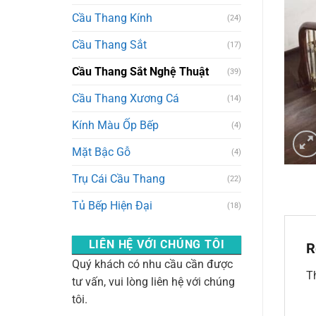
Cầu Thang Kính
(24)
Cầu Thang Sắt
(17)
Cầu Thang Sắt Nghệ Thuật
(39)
Cầu Thang Xương Cá
(14)
Kính Màu Ốp Bếp
(4)
Mặt Bậc Gỗ
(4)
Trụ Cái Cầu Thang
(22)
Tủ Bếp Hiện Đại
(18)
LIÊN HỆ VỚI CHÚNG TÔI
R
Quý khách có nhu cầu cần được
Th
tư vấn, vui lòng liên hệ với chúng
tôi.