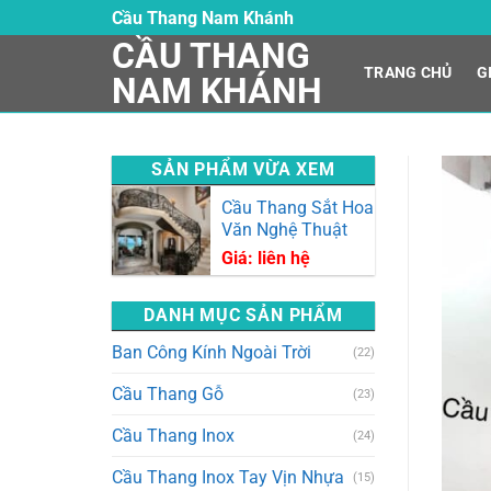
Skip
Cầu Thang Nam Khánh
to
CẦU THANG
content
TRANG CHỦ
G
NAM KHÁNH
SẢN PHẨM VỪA XEM
Cầu Thang Sắt Hoa
Văn Nghệ Thuật
Giá: liên hệ
DANH MỤC SẢN PHẨM
Ban Công Kính Ngoài Trời
(22)
Cầu Thang Gỗ
(23)
Cầu Thang Inox
(24)
Cầu Thang Inox Tay Vịn Nhựa
(15)