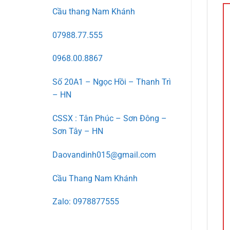
Cầu thang Nam Khánh
07988.77.555
0968.00.8867
Số 20A1 – Ngọc Hồi – Thanh Trì
– HN
CSSX : Tân Phúc – Sơn Đông –
Sơn Tây – HN
Daovandinh015@gmail.com
Cầu Thang Nam Khánh
Zalo: 0978877555