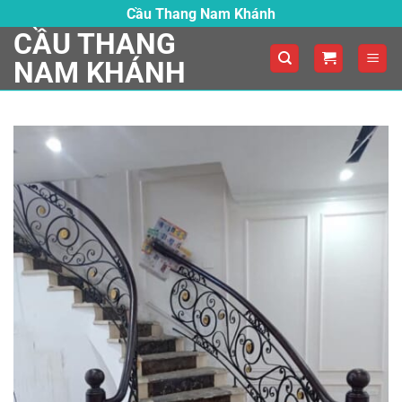
Skip
Cầu Thang Nam Khánh
to
CẦU THANG
content
NAM KHÁNH