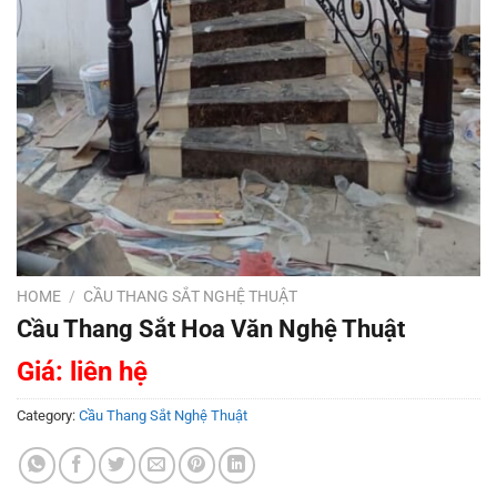
HOME
/
CẦU THANG SẮT NGHỆ THUẬT
Cầu Thang Sắt Hoa Văn Nghệ Thuật
Giá: liên hệ
Category:
Cầu Thang Sắt Nghệ Thuật