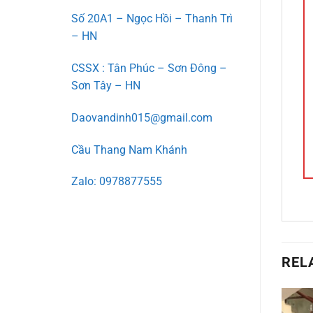
Số 20A1 – Ngọc Hồi – Thanh Trì
– HN
CSSX : Tân Phúc – Sơn Đông –
Sơn Tây – HN
Daovandinh015@gmail.com
Cầu Thang Nam Khánh
Zalo: 0978877555
REL