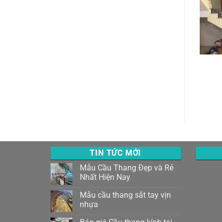
TIN TỨC MỚI
Mẫu Cầu Thang Đẹp và Rẻ
Nhất Hiện Nay
Mẫu cầu thang sắt tay vịn
nhựa