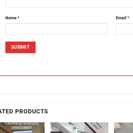
Name
*
Email
*
ATED PRODUCTS