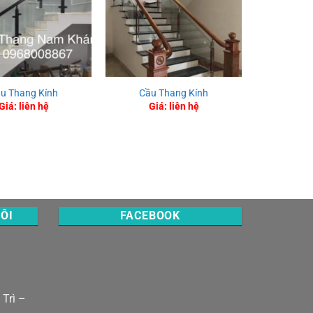
u Thang Kính
Cầu Thang Kính
Cầu 
Giá: liên hệ
Giá: liên hệ
Giá
TÔI
FACEBOOK
Trì –