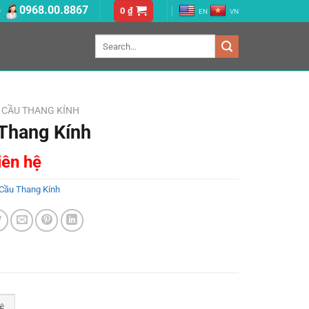
5
0968.00.8867
0
₫
EN
VN
Search
for:
CẦU THANG KÍNH
Thang Kính
liên hệ
Cầu Thang Kính
Ệ