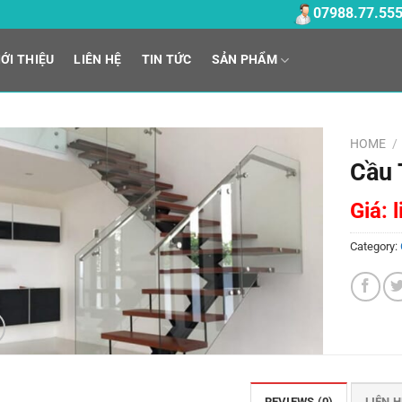
07988.77.55
IỚI THIỆU
LIÊN HỆ
TIN TỨC
SẢN PHẨM
HOME
/
Cầu 
Giá: 
Category:
REVIEWS (0)
LIÊN H