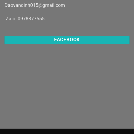
Daovandinh015@gmail.com
Zalo: 0978877555
FACEBOOK