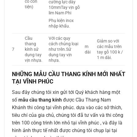
có con
cường lực dày
tiện)
10mmTay vịn gỗ
lim Nam Phi
Phụ kiện inox
nhập khẩu.
Cầu
Với các quy
Giảm so với
thang
cách chủng loại
m
các mẫu trên
7
kính sử
như trên.Sử
dài
tay gỗ 100 k /
dụng tay
dụng tay vịn
1 m dài.
vịn nhựa.
nhựa.
NHỮNG MẪU CẦU THANG KÍNH MỚI NHẤT
TẠI VĨNH PHÚC
Sau đây chúng tôi xin gửi tới Quý khách hàng một
số
mẫu cầu thang kính
được Cầu Thang Nam
Khánh thi công tại vĩnh phúc. dựa vào các sở thích,
tiêu chí của gia chủ, chúng tôi đã tư vấn và thi công
trên 100 công trình lớn nhỏ tại vĩnh phúc , và đây là
hình ảnh thực tế nhất được chúng tôi chụp lại tại