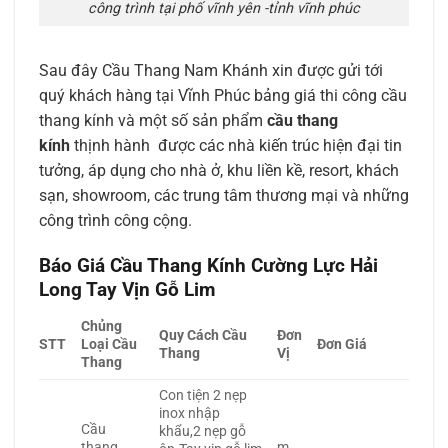
công trình tại phố vĩnh yên -tỉnh vĩnh phúc
Sau đây Cầu Thang Nam Khánh xin được gửi tới
quý khách hàng tại Vĩnh Phúc bảng giá thi công cầu
thang kính và một số sản phẩm
cầu thang
kính
thịnh hành được các nhà kiến trúc hiện đại tin
tưởng, áp dụng cho nhà ở, khu liền kề, resort, khách
sạn, showroom, các trung tâm thương mại và những
công trình công cộng.
Báo Giá Cầu Thang Kính Cường Lực Hải
Long Tay Vịn Gỗ Lim
Chủng
Quy Cách Cầu
Đơn
STT
Loại Cầu
Đơn Giá
Thang
Vị
Thang
Con tiện 2 nẹp
inox nhập
Cầu
khẩu,2 nẹp gỗ
thang
m