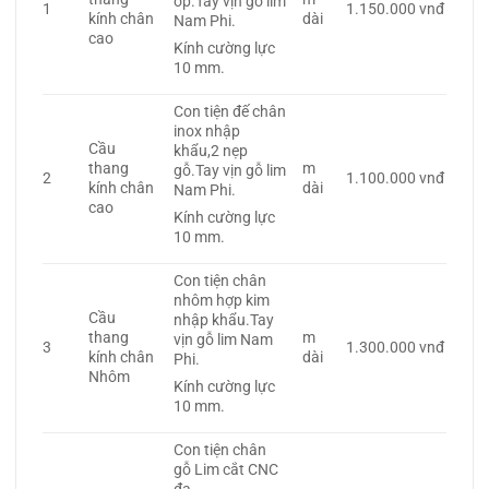
ôp.Tay vịn gỗ lim
1
1.150.000 vnđ
kính chân
dài
Nam Phi.
cao
Kính cường lực
10 mm.
Con tiện đế chân
inox nhập
Cầu
khẩu,2 nẹp
thang
m
gỗ.Tay vịn gỗ lim
2
1.100.000 vnđ
kính chân
dài
Nam Phi.
cao
Kính cường lực
10 mm.
Con tiện chân
nhôm hợp kim
Cầu
nhập khẩu.Tay
thang
m
vịn gỗ lim Nam
3
1.300.000 vnđ
kính chân
dài
Phi.
Nhôm
Kính cường lực
10 mm.
Con tiện chân
gỗ Lim cắt CNC