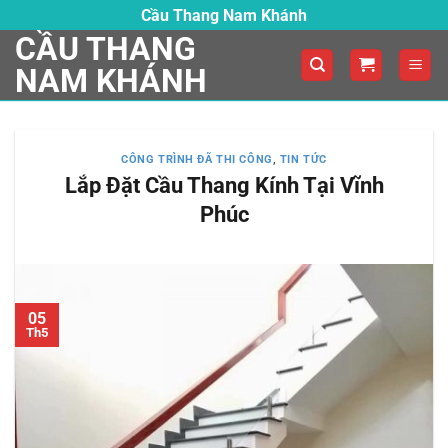
Skip
Cầu Thang Nam Khánh
to
CẦU THANG
content
NAM KHÁNH
CÔNG TRÌNH ĐÃ THI CÔNG
,
TIN TỨC
Lắp Đặt Cầu Thang Kính Tại Vĩnh
Phúc
05
Th5