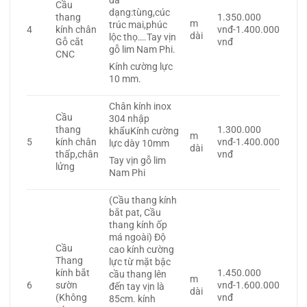
đa
Cầu
dạng:tùng,cúc
thang
1.350.000
m
trúc mai,phúc
4
kính chân
vnđ-1.400.000
dài
lộc thọ….Tay vịn
Gỗ cắt
vnđ
gỗ lim Nam Phi.
CNC
Kính cường lực
10 mm.
Chân kính inox
Cầu
304 nhập
thang
1.300.000
khẩuKính cường
m
5
kính chân
vnđ-1.400.000
lực dày 10mm
dài
thấp,chân
vnđ
Tay vịn gỗ lim
lửng
Nam Phi
(Cầu thang kính
bắt pat, Cầu
thang kính ốp
má ngoài) Độ
Cầu
cao kính cường
Thang
lực từ mặt bậc
kính bắt
1.450.000
cầu thang lên
m
6
sườn
vnđ-1.600.000
đến tay vịn là
dài
(Không
vnđ
85cm. kính